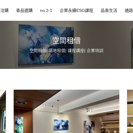
品洽購
香品選購
no.2-1
企業永續ESG課程
品香生活
通路
空間租借
空間租借| 場地租借| 課程講座| 企業培訓