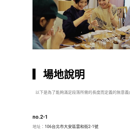
▎
場地說明
以下是為了能夠滿足段落所需的長度而定義的無意義
no.2-1
地址：
106台北市大安區雲和街2-1號