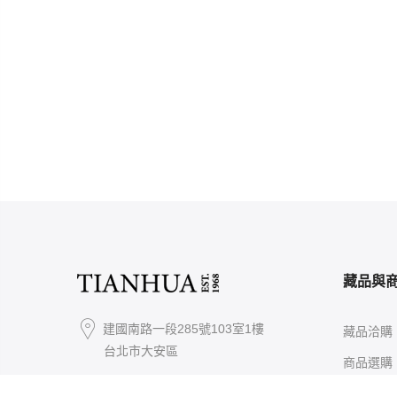
藏品與
建國南路一段285號103室1樓
藏品洽購
台北市大安區
商品選購
service@tianhua1968.com