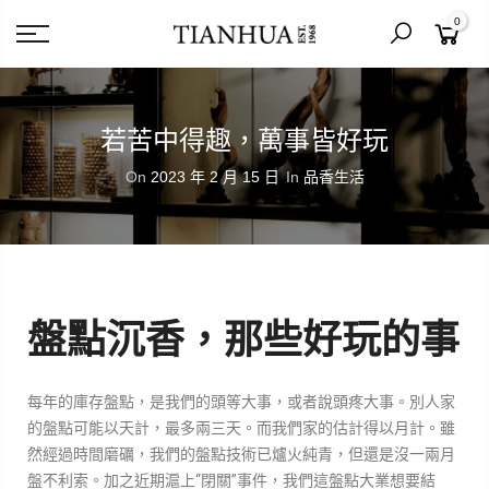
0
若苦中得趣，萬事皆好玩
On
2023 年 2 月 15 日
In
品香生活
盤點沉香，那些好玩的事
每年的庫存盤點，是我們的頭等大事，或者說頭疼大事。別人家
的盤點可能以天計，最多兩三天。而我們家的估計得以月計。雖
然經過時間磨礪，我們的盤點技術已爐火純青，但還是沒一兩月
盤不利索。加之近期滬上“閉關”事件，我們這盤點大業想要結