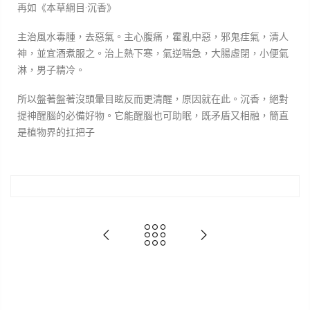
再如《本草綱目·沉香》
主治風水毒腫，去惡氣。主心腹痛，霍亂中惡，邪鬼疰氣，清人
神，並宜酒煮服之。治上熱下寒，氣逆喘急，大腸虛閉，小便氣
淋，男子精冷。
所以盤著盤著沒頭暈目眩反而更清醒，原因就在此。沉香，絕對
提神醒腦的必備好物。它能醒腦也可助眠，既矛盾又相融，簡直
是植物界的扛把子