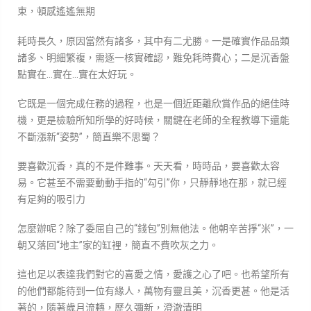
束，頓感遙遙無期
耗時長久，原因當然有諸多，其中有二尤勝。一是確實作品品類
諸多、明細繁複，需逐一核實確認，難免耗時費心；二是沉香盤
點實在…實在…實在太好玩。
它既是一個完成任務的過程，也是一個近距離欣賞作品的絕佳時
機，更是檢驗所知所學的好時候，關鍵在老師的全程教導下還能
不斷漲新“姿勢”，簡直樂不思蜀？
要喜歡沉香，真的不是件難事。天天看，時時品，要喜歡太容
易。它甚至不需要動動手指的“勾引”你，只靜靜地在那，就已經
有足夠的吸引力
怎麼辦呢？除了委屈自己的“錢包”別無他法。他朝辛苦掙“米”，一
朝又落回“地主”家的缸裡，簡直不費吹灰之力。
這也足以表達我們對它的喜愛之情，愛護之心了吧。也希望所有
的他們都能待到一位有緣人，萬物有靈且美，沉香更甚。他是活
著的，隨著歲月流轉，歷久彌新，澄澈清明