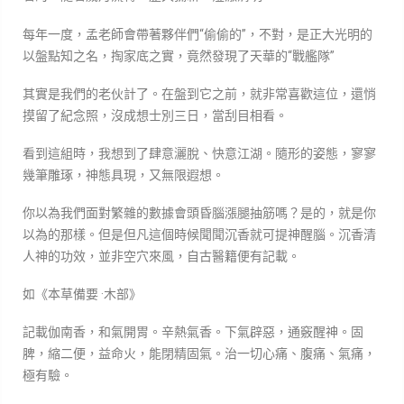
每年一度，孟老師會帶著夥伴們“偷偷的”，不對，是正大光明的
以盤點知之名，掏家底之實，竟然發現了天華的“戰艦隊”
其實是我們的老伙計了。在盤到它之前，就非常喜歡這位，還悄
摸留了紀念照，沒成想士別三日，當刮目相看。
看到這組時，我想到了肆意灑脫、快意江湖。隨形的姿態，寥寥
幾筆雕琢，神態具現，又無限遐想。
你以為我們面對繁雜的數據會頭昏腦漲腿抽筋嗎？是的，就是你
以為的那樣。但是但凡這個時候聞聞沉香就可提神醒腦。沉香清
人神的功效，並非空穴來風，自古醫籍便有記載。
如《本草備要 ·木部》
記載伽南香，和氣開胃。辛熱氣香。下氣辟惡，通竅醒神。固
脾，縮二便，益命火，能閉精固氣。治一切心痛、腹痛、氣痛，
極有驗。