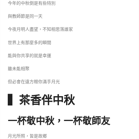
今年的中秋倒是有些特別
與教師節是同一天
今夜月明人盡望，不知相思落誰家
世界上有那麼多的瞬間
能與你共享的就是幸運
雖未能相聚
但必會在遠方贈你滿手月光
▍茶香伴中秋
一杯敬中秋，一杯敬師友
月光所照，皆是故鄉