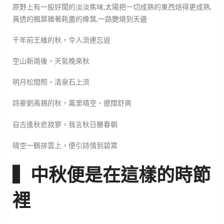
原野上有一股好聞的淡淡焦味,太陽把一切成熟的東西焙得更成熟,
黃透的楓葉雜著耗盡的橡葉,一路艷燒到天邊
千年前王維的秋，令人流連忘返
空山新雨後，天氣晚來秋
明月松間照，清泉石上流
詩豪劉禹錫的秋，萬里晴空，遼闊舒爽
自古逢秋悲寂寥，我言秋日勝春朝
晴空一鶴排雲上，便引詩情到碧霄
▍中秋便是在這樣的時節
裡