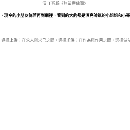
清 丁觀鵬《無量壽佛圖》
，現今的小朋友倘若再到廟裡，看到的大約都是漂亮帥氣的小姐姐和小哥
，選擇上香；在求人與求己之間，選擇求佛；在作為與作用之間，選擇做法