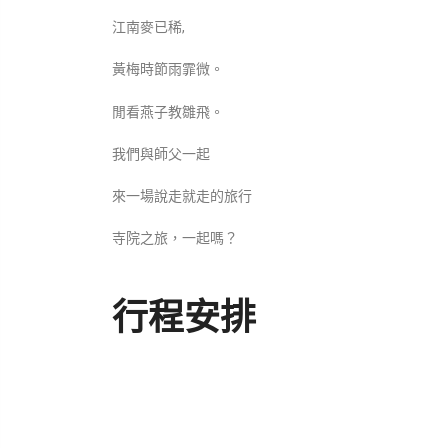
江南麥已稀,
黃梅時節雨霏微。
閒看燕子教雛飛。
我們與師父一起
來一場說走就走的旅行
寺院之旅，一起嗎？
行程安排