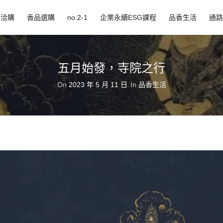
品洽購
香品選購
no.2-1
企業永續ESG課程
品香生活
通路
五月始發，寺院之行
On
2023 年 5 月 11 日
In
品香生活