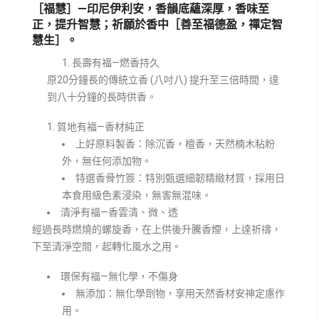
［福慧］—印尼伊利安，香韻底蘊深厚，香味至
正，提升智慧；祈願於香中［善至福德盈，禪定智
慧生］。
長壽有福—燃香持久
原20分鐘長的傳統立香 (八吋八) 提升至三倍時間，達
到八十分鐘的長時供香。
質地有福—香材純正
上好原料製香：除沉香，檀香，天然楠木粘粉
外，無任何添加物。
特選香骨竹簽：特別甄選細韌精緻材質，採用日
本食用級色素浸染，無害無混味。
清淨有福—香雲清、微、透
經過長時燃燒的螺旋香，在上供後升騰香煙，上達祈禱，
下至清淨空間，起轉化風水之用。
環保有福—無化學，不傷身
無添加：無化學劑物，享用天然香材安神定慮作
用。