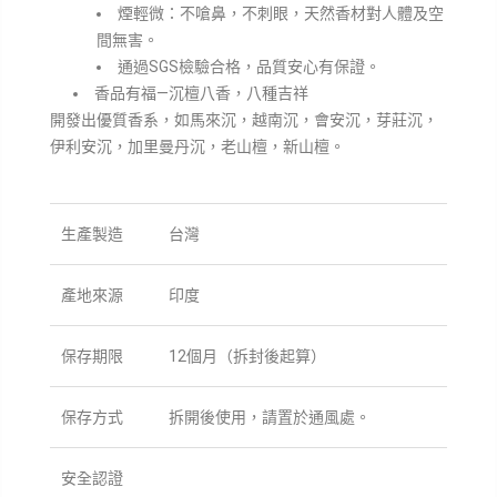
煙輕微：不嗆鼻，不刺眼，天然香材對人體及空
間無害。
通過SGS檢驗合格，品質安心有保證。
香品有福—沉檀八香，八種吉祥
開發出優質香系，如馬來沉，越南沉，會安沉，芽莊沉，
伊利安沉，加里曼丹沉，老山檀，新山檀。
生產製造
台灣
產地來源
印度
保存期限
12個月（拆封後起算）
保存方式
拆開後使用，請置於通風處。
安全認證