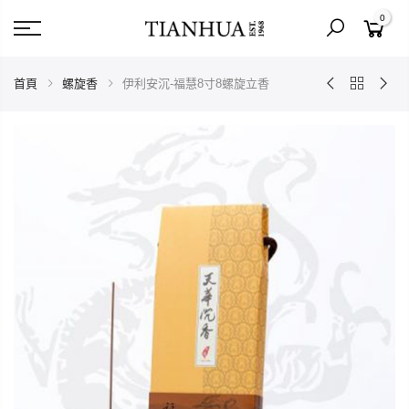
0
首頁
螺旋香
伊利安沉-福慧8寸8螺旋立香