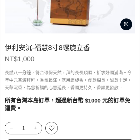
伊利安沉-福慧8寸8螺旋立香
NT$
1,000
長燃八十分鐘，符合環保天然，拜的長長順順，祈求好願滿滿。今
年中元普渡拜拜，香氣長滿，就用螺旋香。虔意綿長，誠意十足。
天華沉香，為您祈福的心意延長，香願更持久，香韻更發散。
所有台灣本島訂單，超過新台幣 $1000 元的訂單免
運費。