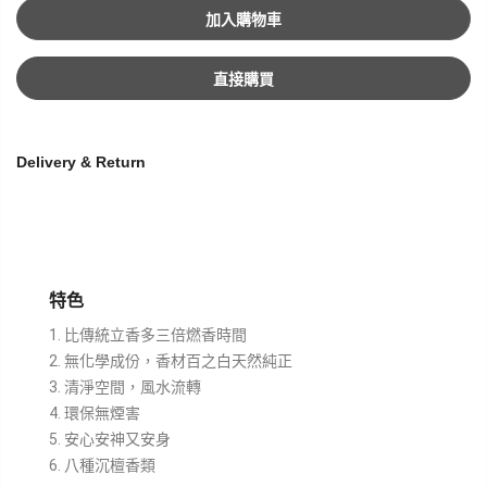
加入購物車
直接購買
Delivery & Return
特色
比傳統立香多三倍燃香時間
無化學成份，香材百之白天然純正
清淨空間，風水流轉
環保無煙害
安心安神又安身
八種沉檀香類